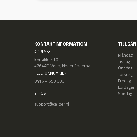
KONTAKTINFORMATION
TILLGÄN
ADRESS:
Måndag
Kortakker 10
Tisdag
4264AE, Veen, Nederländerna
Onsdag
TELEFONNUMMER
Torsdag
Fredag
0416 – 699 000
Lördagen
Söndag
E-POST
support@caliber.nl