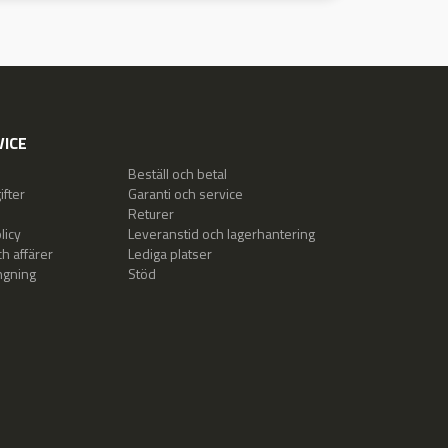
ICE
Beställ och betal
fter
Garanti och service
Returer
licy
Leveranstid och lagerhantering
h affärer
Lediga platser
ngning
Stöd