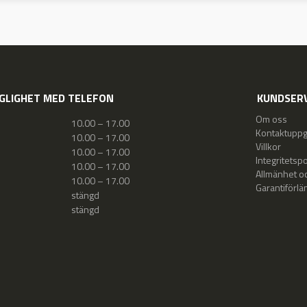
GLIGHET MED TELEFON
KUNDSERV
Om oss
10.00 – 17.00
Kontaktuppgi
10.00 – 17.00
Villkor
10.00 – 17.00
Integritetspo
10.00 – 17.00
Allmänhet oc
10.00 – 17.00
Garantiförlä
stängd
stängd