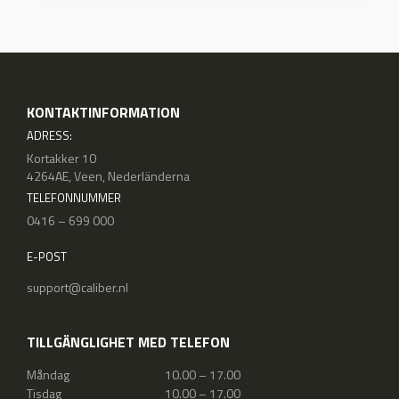
KONTAKTINFORMATION
ADRESS:
Kortakker 10
4264AE, Veen, Nederländerna
TELEFONNUMMER
0416 – 699 000
E-POST
support@caliber.nl
TILLGÄNGLIGHET MED TELEFON
Måndag
10.00 – 17.00
Tisdag
10.00 – 17.00