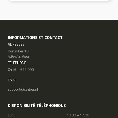
INFORMATIONS ET CONTACT
ADRESSE :
Kortakker 10
4264AE, Veen
TÉLÉPHONE
0416 – 699 000
EMAIL
support@caliber.nl
DISPONIBILITÉ TÉLÉPHONIQUE
Lundi
10.00 – 17.00