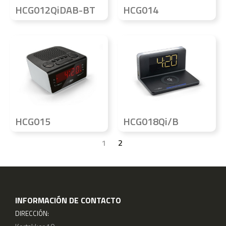
HCG012QiDAB-BT
HCG014
HCG015
HCG018Qi/B
1
2
INFORMACIÓN DE CONTACTO
DIRECCIÓN: