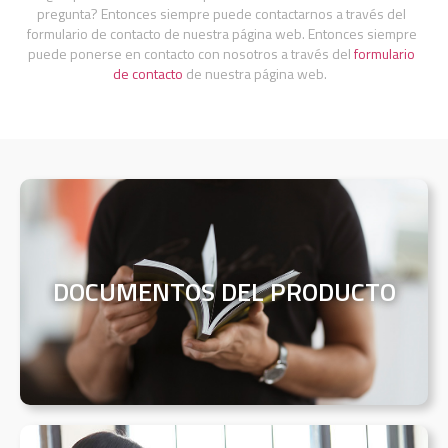
pregunta? Entonces siempre puede contactarnos a través
del
formulario de contacto
de nuestra página web. Entonces siempre
puede ponerse en contacto con nosotros a través del
formulario
de contacto
de nuestra página web.
DOCUMENTOS DEL PRODUCTO