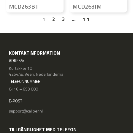
MCD263BT
MCD263IM
1
2
3
…
11
KONTAKTINFORMATION
ADRESS:
Kortakker 10
4264AE, Veen, Nederländerna
TELEFONNUMMER
0416 – 699 000
E-POST
support@caliber.nl
TILLGÄNGLIGHET MED TELEFON