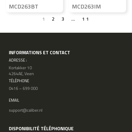
MCD263BT
MCD263IM
1
2
3
…
11
INFORMATIONS ET CONTACT
ADRESSE :
Kortakker 10
4264AE, Veen
TÉLÉPHONE
0416 – 699 000
EMAIL
support@caliber.nl
DISPONIBILITÉ TÉLÉPHONIQUE