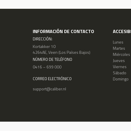
INFORMACIÓN DE CONTACTO
ACCESIB
DIRECCIÓN:
Lunes
Kortakker 10
Martes
4264AE, Veen (Los Países Bajos)
Miércoles
NÚMERO DE TELÉFONO
Jueves
Viernes
0416 – 699 000
Sábado
Domingo
CORREO ELECTRÓNICO
support@caliber.nl