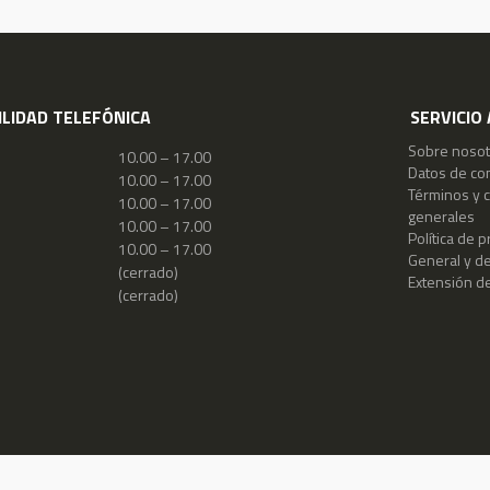
ILIDAD TELEFÓNICA
SERVICIO 
Sobre nosot
10.00 – 17.00
Datos de co
10.00 – 17.00
Términos y 
10.00 – 17.00
generales
10.00 – 17.00
Política de p
10.00 – 17.00
General y d
(cerrado)
Extensión de
(cerrado)