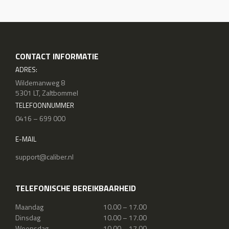
CONTACT INFORMATIE
ADRES:
Wildemanweg 8
5301 LT, Zaltbommel
TELEFOONNUMMER
0416 – 699 000
E-MAIL
support@caliber.nl
TELEFONISCHE BEREIKBAARHEID
Maandag
10.00 – 17.00
Dinsdag
10.00 – 17.00
Woensdag
10.00 – 17.00