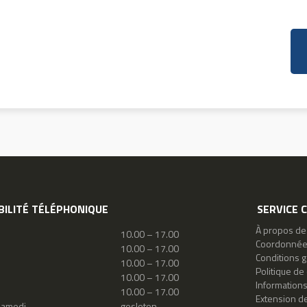
BILITÉ TÉLÉPHONIQUE
SERVICE 
À propos de
10.00 – 17.00
Coordonné
10.00 – 17.00
Conditions 
10.00 – 17.00
Politique de 
10.00 – 17.00
Information
10.00 – 17.00
Extension de
samedi
gesloten