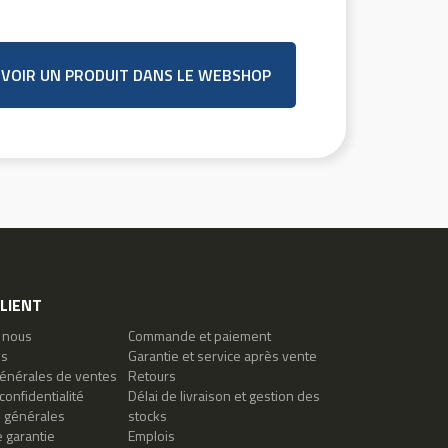
VOIR UN PRODUIT DANS LE WEBSHOP
CLIENT
 nous
Commande et paiement
es
Garantie et service après vente
générales de ventes
Retours
confidentialité
Délai de livraison et gestion des
s générales
stocks
 garantie
Emplois