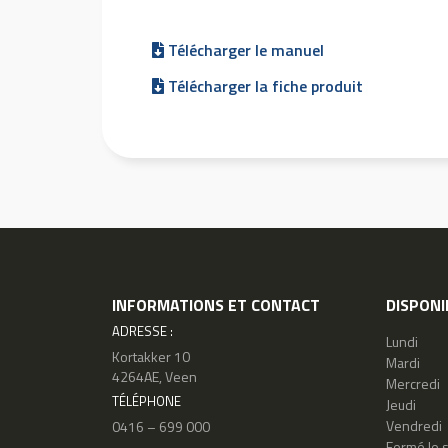
Télécharger le manuel
Télécharger la fiche produit
INFORMATIONS ET CONTACT
DISPONI
ADRESSE :
Lundi
Kortakker 10
Mardi
4264AE, Veen
Mercredi
TÉLÉPHONE
Jeudi
Vendredi
0416 – 699 000
Fermé le 