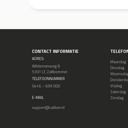
CONTACT INFORMATIE
TELEFON
ADRES:
Maandag
Wildemanweg 8
Dinsdag
5301 LT, Zaltbommel
Woensda
TELEFOONNUMMER
Donderda
Vrijdag
0416 – 699 000
Zaterdag
Zondag
E-MAIL
support@caliber.nl