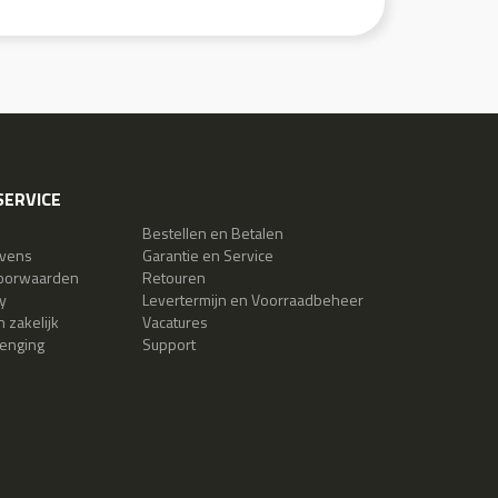
ERVICE
Bestellen en Betalen
evens
Garantie en Service
oorwaarden
Retouren
y
Levertermijn en Voorraadbeheer
 zakelijk
Vacatures
lenging
Support