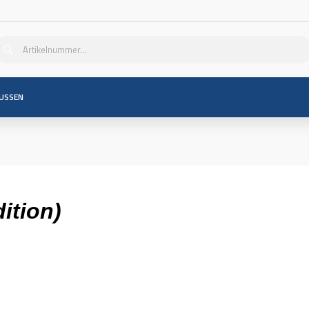
USSEN
ition)