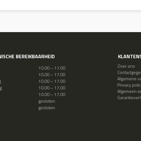
ISCHE BEREIKBAARHEID
KLANTENS
Over ons
10.00 – 17.00
Contactgeg
10.00 – 17.00
Algemene v
g
10.00 – 17.00
Privacy polic
g
10.00 – 17.00
Algemeen en
10.00 – 17.00
Garantiever
gesloten
gesloten