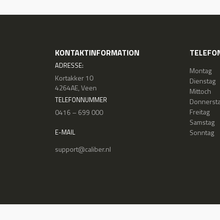
KONTAKTINFORMATION
TELEFON
ADRESSE:
Montag
Kortakker 10
Dienstag
4264AE, Veen
Mittoch
TELEFONNUMMER
Donnerst
Freitag
0416 – 699 000
Samstag
Sonntag
E-MAIL
support@caliber.nl