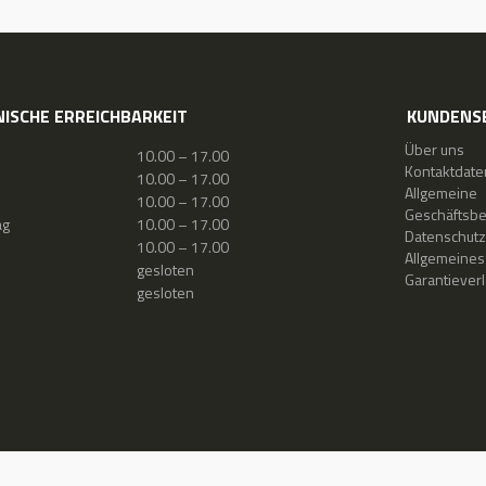
ISCHE ERREICHBARKEIT
KUNDENS
Über uns
10.00 – 17.00
Kontaktdate
10.00 – 17.00
Allgemeine
10.00 – 17.00
Geschäftsb
ag
10.00 – 17.00
Datenschutz
10.00 – 17.00
Allgemeines
gesloten
Garantiever
gesloten