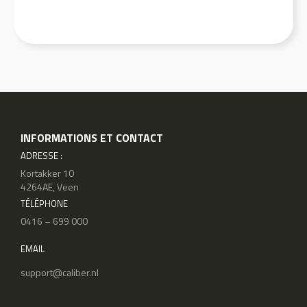
INFORMATIONS ET CONTACT
ADRESSE :
Kortakker 10
4264AE, Veen
TÉLÉPHONE
0416 – 699 000
EMAIL
support@caliber.nl