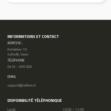
INFORMATIONS ET CONTACT
ADRESSE :
Kortakker 10
4264AE, Veen
TÉLÉPHONE
0416 – 699 000
EMAIL
support@caliber.nl
DISPONIBILITÉ TÉLÉPHONIQUE
Lundi
10.00 – 17.00