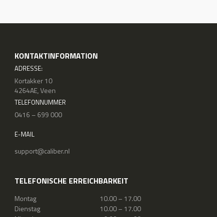
KONTAKTINFORMATION
ADRESSE:
Kortakker 10
4264AE, Veen
TELEFONNUMMER
0416 – 699 000
E-MAIL
support@caliber.nl
TELEFONISCHE ERREICHBARKEIT
Montag
10.00 – 17.00
Dienstag
10.00 – 17.00