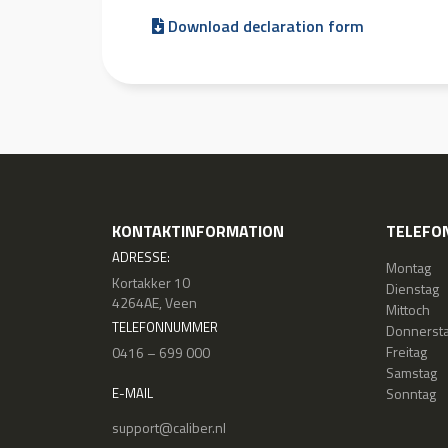
Download declaration form
KONTAKTINFORMATION
TELEFON
ADRESSE:
Montag
Kortakker 10
Dienstag
4264AE, Veen
Mittoch
TELEFONNUMMER
Donnerst
Freitag
0416 – 699 000
Samstag
Sonntag
E-MAIL
support@caliber.nl