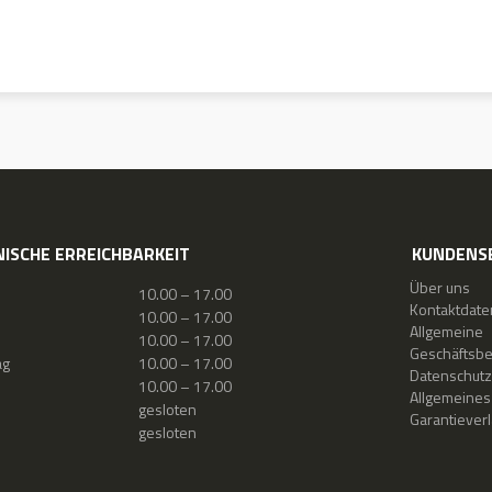
ISCHE ERREICHBARKEIT
KUNDENS
Über uns
10.00 – 17.00
Kontaktdate
10.00 – 17.00
Allgemeine
10.00 – 17.00
Geschäftsb
ag
10.00 – 17.00
Datenschutz
10.00 – 17.00
Allgemeines
gesloten
Garantiever
gesloten