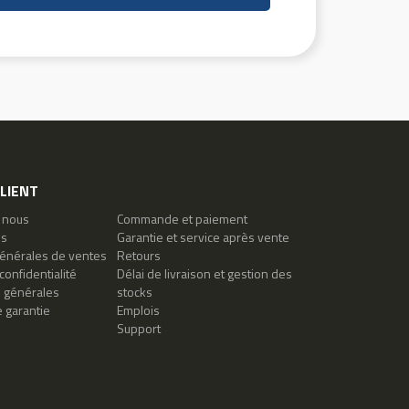
CLIENT
 nous
Commande et paiement
es
Garantie et service après vente
générales de ventes
Retours
confidentialité
Délai de livraison et gestion des
s générales
stocks
 garantie
Emplois
Support