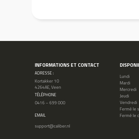
INFORMATIONS ET CONTACT
DISPONI
ADRESSE :
Lundi
Kortakker 10
Mardi
4264AE, Veen
Mercredi
TÉLÉPHONE
Jeudi
Vendredi
0416 – 699 000
Fermé le 
Fermé le 
EMAIL
support@caliber.nl