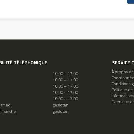
BILITÉ TÉLÉPHONIQUE
SERVICE 
À propos de
10.00 – 17.00
Coordonné
10.00 – 17.00
Conditions 
10.00 – 17.00
Politique de 
10.00 – 17.00
Information
10.00 – 17.00
Extension de
samedi
gesloten
dimanche
gesloten