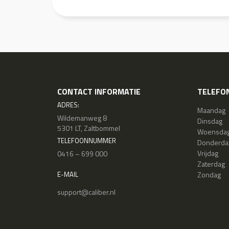
CONTACT INFORMATIE
TELEFON
ADRES:
Maandag
Wildemanweg 8
Dinsdag
5301 LT, Zaltbommel
Woensda
TELEFOONNUMMER
Donderda
Vrijdag
0416 – 699 000
Zaterdag
Zondag
E-MAIL
support@caliber.nl