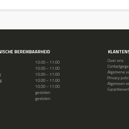
ISCHE BEREIKBAARHEID
KLANTENS
Over ons
10.00 – 17.00
Contactgeg
10.00 – 17.00
Algemene v
g
10.00 – 17.00
Privacy polic
g
10.00 – 17.00
Algemeen en
10.00 – 17.00
Garantiever
gesloten
gesloten