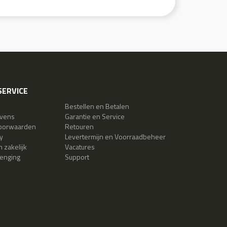
ERVICE
Bestellen en Betalen
evens
Garantie en Service
oorwaarden
Retouren
y
Levertermijn en Voorraadbeheer
 zakelijk
Vacatures
lenging
Support