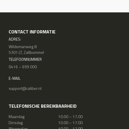
CONTACT INFORMATIE
ADRES:
Wildemanweg 8
5301 LT, Zaltbommel
TELEFOONNUMMER
0416 – 699 000
E-MAIL
support@caliber.nl
TELEFONISCHE BEREIKBAARHEID
Maandag
10.00 – 17.00
Dinsdag
10.00 – 17.00
Woensdag
10.00 – 17.00