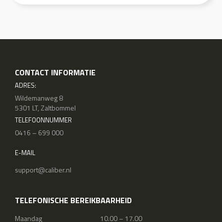
CONTACT INFORMATIE
ADRES:
Wildemanweg 8
5301 LT, Zaltbommel
TELEFOONNUMMER
0416 – 699 000
E-MAIL
support@caliber.nl
TELEFONISCHE BEREIKBAARHEID
Maandag
10.00 – 17.00