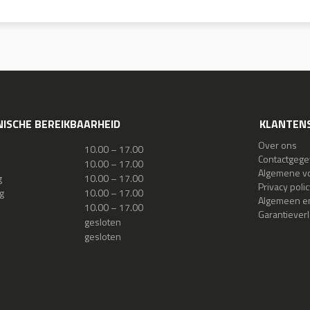
ISCHE BEREIKBAARHEID
KLANTENS
Over ons
10.00 – 17.00
Contactgeg
10.00 – 17.00
Algemene v
g
10.00 – 17.00
Privacy polic
g
10.00 – 17.00
Algemeen en
10.00 – 17.00
Garantiever
gesloten
gesloten