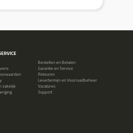
ERVICE
Bestellen en Betalen
evens
Garantie en Service
oorwaarden
Retouren
y
Levertermijn en Voorraadbeheer
 zakelijk
Vacatures
lenging
Support