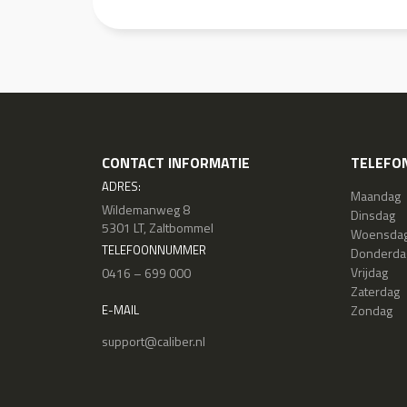
CONTACT INFORMATIE
TELEFON
ADRES:
Maandag
Wildemanweg 8
Dinsdag
5301 LT, Zaltbommel
Woensda
TELEFOONNUMMER
Donderda
Vrijdag
0416 – 699 000
Zaterdag
Zondag
E-MAIL
support@caliber.nl