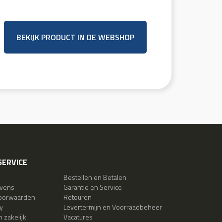
BEKIJK PRODUCT IN DE WEBSHOP
ERVICE
Bestellen en Betalen
evens
Garantie en Service
oorwaarden
Retouren
y
Levertermijn en Voorraadbeheer
 zakelijk
Vacatures