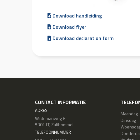
Download handleiding
Download flyer
Download declaration form
CONTACT INFORMATIE
TELEFON
ADRES:
Maandag
Wildemanweg 8
Dinsdag
5301 LT, Zaltbommel
Woensda
TELEFOONNUMMER
Donderda
Vrijdag