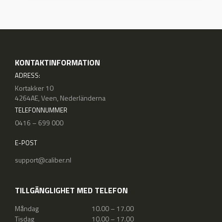
KONTAKTINFORMATION
ADRESS:
Kortakker 10
4264AE, Veen, Nederländerna
TELEFONNUMMER
0416 – 699 000
E-POST
support@caliber.nl
TILLGÄNGLIGHET MED TELEFON
Måndag
10.00 – 17.00
Tisdag
10.00 – 17.00