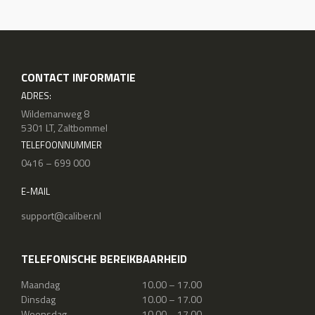
CONTACT INFORMATIE
ADRES:
Wildemanweg 8
5301 LT, Zaltbommel
TELEFOONNUMMER
0416 – 699 000
E-MAIL
support@caliber.nl
TELEFONISCHE BEREIKBAARHEID
Maandag
10.00 – 17.00
Dinsdag
10.00 – 17.00
Woensdag
10.00 – 17.00