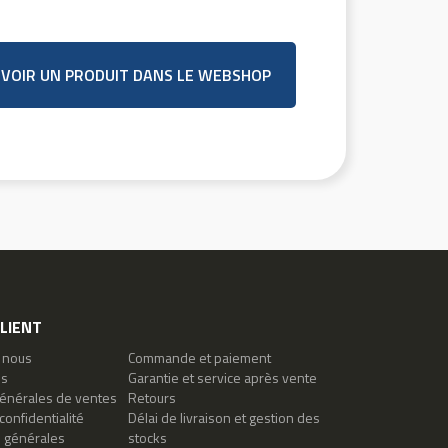
VOIR UN PRODUIT DANS LE WEBSHOP
CLIENT
 nous
Commande et paiement
es
Garantie et service après vente
générales de ventes
Retours
confidentialité
Délai de livraison et gestion des
s générales
stocks