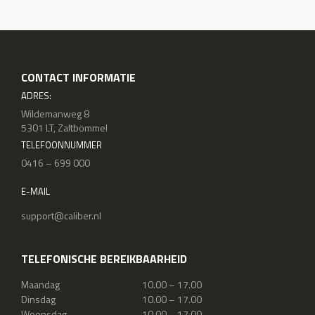
CONTACT INFORMATIE
ADRES:
Wildemanweg 8
5301 LT, Zaltbommel
TELEFOONNUMMER
0416 – 699 000
E-MAIL
support@caliber.nl
TELEFONISCHE BEREIKBAARHEID
Maandag
10.00 – 17.00
Dinsdag
10.00 – 17.00
Woensdag
10.00 – 17.00