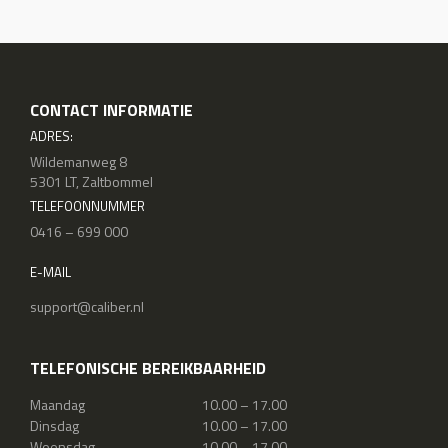
CONTACT INFORMATIE
ADRES:
Wildemanweg 8
5301 LT, Zaltbommel
TELEFOONNUMMER
0416 – 699 000
E-MAIL
support@caliber.nl
TELEFONISCHE BEREIKBAARHEID
Maandag
10.00 – 17.00
Dinsdag
10.00 – 17.00
Woensdag
10.00 – 17.00