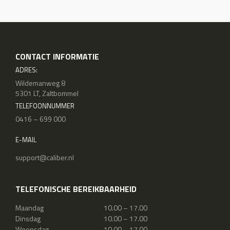
CONTACT INFORMATIE
ADRES:
Wildemanweg 8
5301 LT, Zaltbommel
TELEFOONNUMMER
0416 – 699 000
E-MAIL
support@caliber.nl
TELEFONISCHE BEREIKBAARHEID
Maandag
10.00 – 17.00
Dinsdag
10.00 – 17.00
Woensdag
10.00 – 17.00