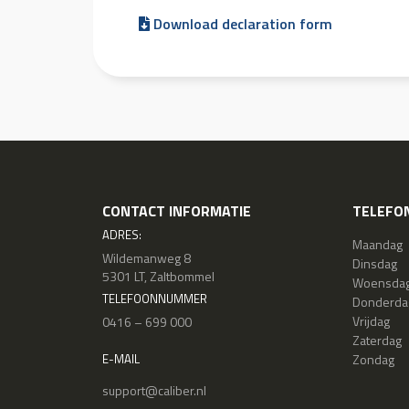
Download declaration form
CONTACT INFORMATIE
TELEFON
ADRES:
Maandag
Wildemanweg 8
Dinsdag
5301 LT, Zaltbommel
Woensda
TELEFOONNUMMER
Donderda
Vrijdag
0416 – 699 000
Zaterdag
Zondag
E-MAIL
support@caliber.nl