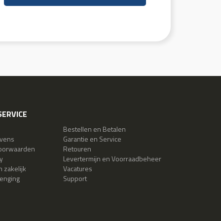
ERVICE
Bestellen en Betalen
evens
Garantie en Service
oorwaarden
Retouren
y
Levertermijn en Voorraadbeheer
 zakelijk
Vacatures
lenging
Support