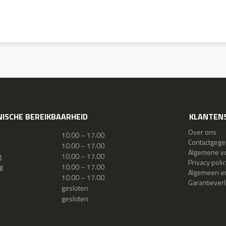
ISCHE BEREIKBAARHEID
KLANTENS
Over ons
10.00 – 17.00
Contactgeg
10.00 – 17.00
Algemene v
g
10.00 – 17.00
Privacy polic
g
10.00 – 17.00
Algemeen en
10.00 – 17.00
Garantiever
gesloten
gesloten