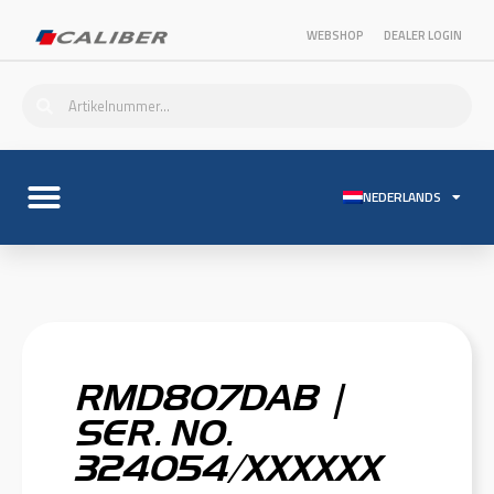
WEBSHOP
DEALER LOGIN
NEDERLANDS
RMD807DAB |
SER. NO.
324054/XXXXXX