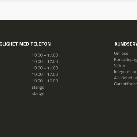
GLIGHET MED TELEFON
KUNDSERV
Om oss
10.00 – 17.00
Kontaktuppgi
10.00 – 17.00
Villkor
10.00 – 17.00
Integritetspo
10.00 – 17.00
Allmänhet oc
10.00 – 17.00
Garantiförlä
stängd
stängd