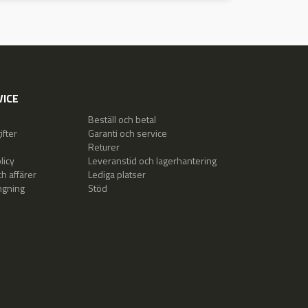
ICE
Beställ och betal
fter
Garanti och service
Returer
licy
Leveranstid och lagerhantering
h affärer
Lediga platser
ngning
Stöd