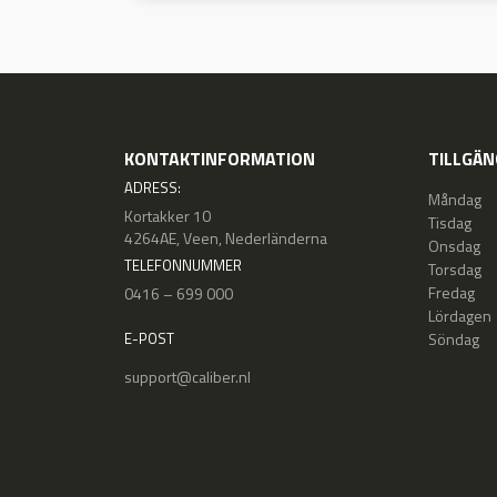
KONTAKTINFORMATION
TILLGÄN
ADRESS:
Måndag
Kortakker 10
Tisdag
4264AE, Veen, Nederländerna
Onsdag
TELEFONNUMMER
Torsdag
Fredag
0416 – 699 000
Lördagen
Söndag
E-POST
support@caliber.nl