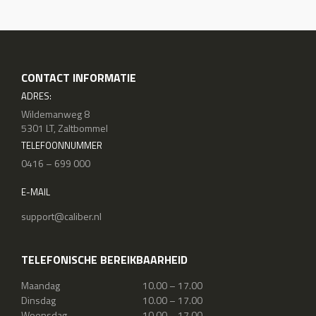
CONTACT INFORMATIE
ADRES:
Wildemanweg 8
5301 LT, Zaltbommel
TELEFOONNUMMER
0416 – 699 000
E-MAIL
support@caliber.nl
TELEFONISCHE BEREIKBAARHEID
Maandag
10.00 – 17.00
Dinsdag
10.00 – 17.00
Woensdag
10.00 – 17.00