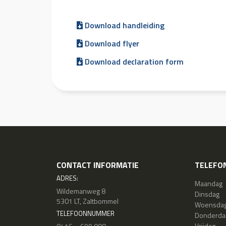
Download handleiding
Download flyer
Download declaration form
CONTACT INFORMATIE
TELEFON
ADRES:
Maandag
Wildemanweg 8
Dinsdag
5301 LT, Zaltbommel
Woensda
TELEFOONNUMMER
Donderda
Vrijdag