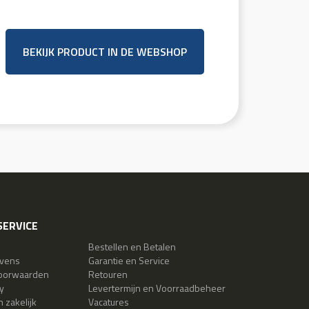
BEKIJK PRODUCT IN DE WEBSHOP
ERVICE
Bestellen en Betalen
evens
Garantie en Service
oorwaarden
Retouren
y
Levertermijn en Voorraadbeheer
 zakelijk
Vacatures