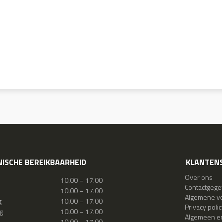
ISCHE BEREIKBAARHEID
KLANTENS
Over ons
10.00 – 17.00
Contactgeg
10.00 – 17.00
Algemene v
g
10.00 – 17.00
Privacy polic
g
10.00 – 17.00
Algemeen en
10.00 – 17.00