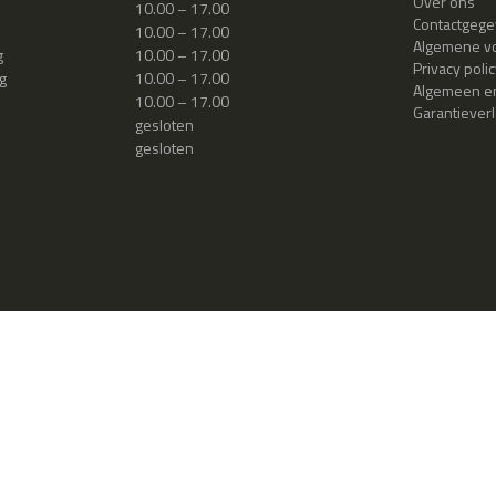
Over ons
10.00 – 17.00
Contactgeg
10.00 – 17.00
Algemene v
g
10.00 – 17.00
Privacy polic
g
10.00 – 17.00
Algemeen en
10.00 – 17.00
Garantiever
gesloten
gesloten