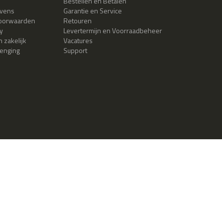
Bestellen en Betalen
evens
Garantie en Service
oorwaarden
Retouren
y
Levertermijn en Voorraadbeheer
 zakelijk
Vacatures
lenging
Support