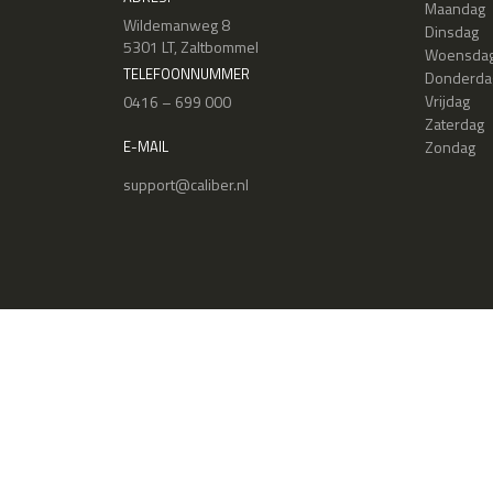
Maandag
Wildemanweg 8
Dinsdag
5301 LT, Zaltbommel
Woensda
TELEFOONNUMMER
Donderda
Vrijdag
0416 – 699 000
Zaterdag
Zondag
E-MAIL
support@caliber.nl